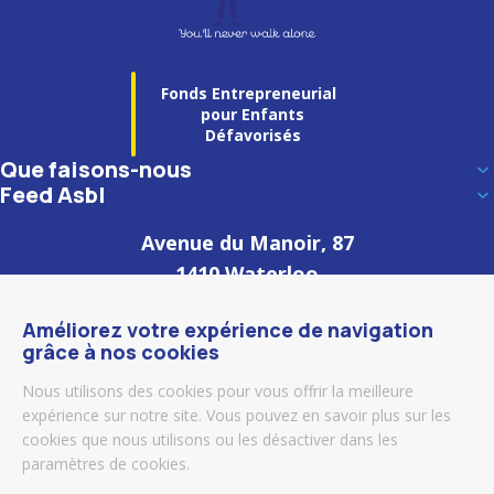
Fonds Entrepreneurial
pour Enfants
Défavorisés
Que faisons-nous
Feed Asbl
Avenue du Manoir, 87
1410 Waterloo
Belgique
Améliorez votre expérience de navigation
grâce à nos cookies
(+32) 0477 50 91 82
Nous utilisons des cookies pour vous offrir la meilleure
secretariat@feed-asbl.be
expérience sur notre site. Vous pouvez en savoir plus sur les
cookies que nous utilisons ou les désactiver dans les
paramètres de cookies.