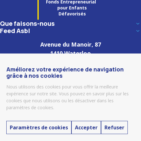
Fonds Entrepreneurial
pour Enfants
Défavorisés
Que faisons-nous
Feed Asbl
Avenue du Manoir, 87
1410 Waterloo
Belgique
Améliorez votre expérience de navigation
grâce à nos cookies
(+32) 0477 50 91 82
Nous utilisons des cookies pour vous offrir la meilleure
secretariat@feed-asbl.be
expérience sur notre site. Vous pouvez en savoir plus sur les
cookies que nous utilisons ou les désactiver dans les
paramètres de cookies.
Paramètres de cookies
Accepter
Refuser
Copyright
© 2026 Feed Asbl. Tous droits réservés |
Vie privée
|
Cookies
|
Website by Synchrone