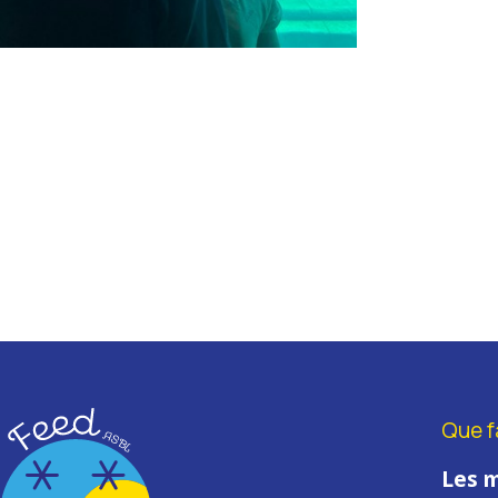
Que f
Les m