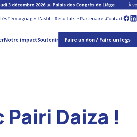
cembre 2026
au
Palais des Congrès de Liège
.
À vos agendas 
ités
Témoignages
L'asbl
Résultats
Partenaires
Contact
er
Notre impact
Soutenir
Faire un don / Faire un legs
Pairi Daiza !