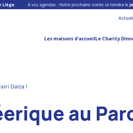
À vos agendas : Notre prochaine soirée se tiendra le
jeudi 3 dé
Actual
Les maisons d'accueil
Le Charity Dinn
iri Daiza !
erique au Parc 